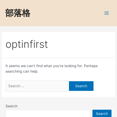
Skip
to
部落格
content
Main
optinfirst
It seems we can’t find what you’re looking for. Perhaps
searching can help.
Search
for:
Search
Search